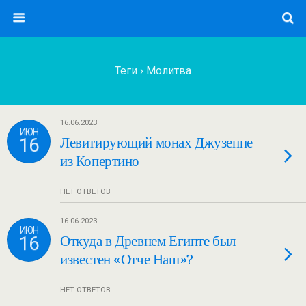
Теги › Молитва
16.06.2023
ИЮН
16
Левитирующий монах Джузеппе
из Копертино
НЕТ ОТВЕТОВ
16.06.2023
ИЮН
16
Откуда в Древнем Египте был
известен «Отче Наш»?
НЕТ ОТВЕТОВ