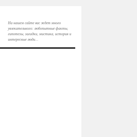
На нашем сайте вас ждет много
увлекательного: любопытные факты,
гипотезы, загадки, мистика, история и
интересные люди…