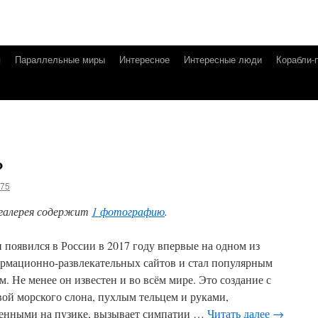
я
Параллельные миры
Интересное
Интересные люди
Корабли-
?
g75
галерея содержит
1 фотографию
.
 появился в России в 2017 году впервые на одном из
рмационно-развлекательных сайтов и стал популярным
м. Не менее он известен и во всём мире. Это создание с
вой морского слона, пухлым тельцем и руками,
енными на пузике, вызывает симпатии …
Читать далее
→