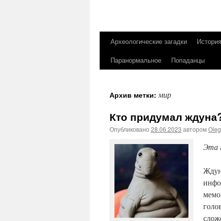
Археологические загадки
Истори
Перейти
Паранормальное
Попаданцы
к
содержимому
мир
Архив метки:
Кто придумал ждуна
Опубликовано
28.06.2023
автором
Ole
Эта 
Ждун
инфо
мемо
голо
слож