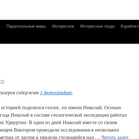
я
Параллельные миры
Интересное
Интересные люди
Корабли-
g75
галерея содержит
1 фотографию
.
 историей поделился геолог, по имени Николай. Осенью
 года Николай в составе геологической экспедиции работал
сах Удмуртии. В один из дней Николай вместе со своим
рищем Виктором проводили исследования в нескольких
метрах от лагеря и увидели стелющийся над …
Читать далее