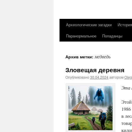
Археологические загадки
Истори
Перейти
Паранормальное
Попаданцы
к
содержимому
медведь
Архив метки:
Зловещая деревня
Опубликовано
30.04.2024
автором
Ole
Эта 
Этой
1986
в ле
това
кило