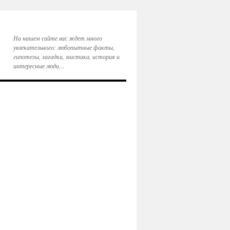
На нашем сайте вас ждет много
увлекательного: любопытные факты,
гипотезы, загадки, мистика, история и
интересные люди…