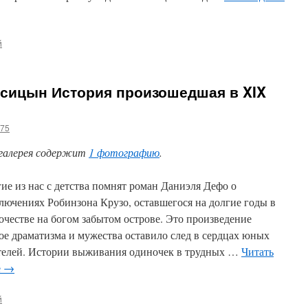
й
исицын История произошедшая в XIX
g75
галерея содержит
1 фотографию
.
ие из нас с детства помнят роман Даниэля Дефо о
лючениях Робинзона Крузо, оставшегося на долгие годы в
очестве на богом забытом острове. Это произведение
ое драматизма и мужества оставило след в сердцах юных
телей. Истории выживания одиночек в трудных …
Читать
е
→
й