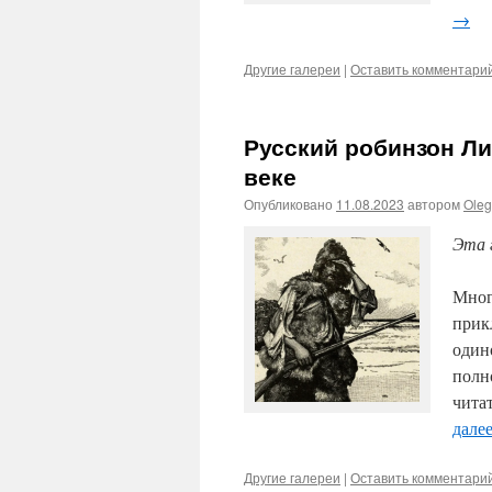
→
Другие галереи
|
Оставить комментари
Русский робинзон Л
веке
Опубликовано
11.08.2023
автором
Ole
Эта 
Мног
прик
один
полн
чита
дале
Другие галереи
|
Оставить комментари