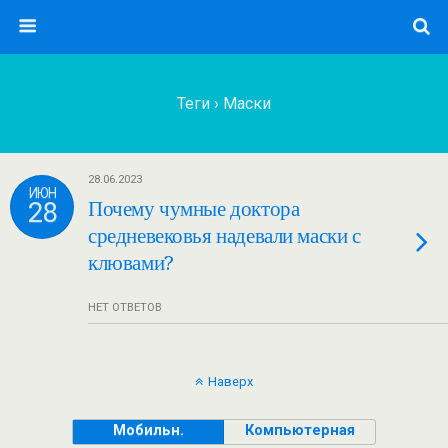
Теги › Маски
28.06.2023
ИЮН
28
Почему чумные доктора
средневековья надевали маски с
клювами?
НЕТ ОТВЕТОВ
Наверх
Мобильн.
Компьютерная