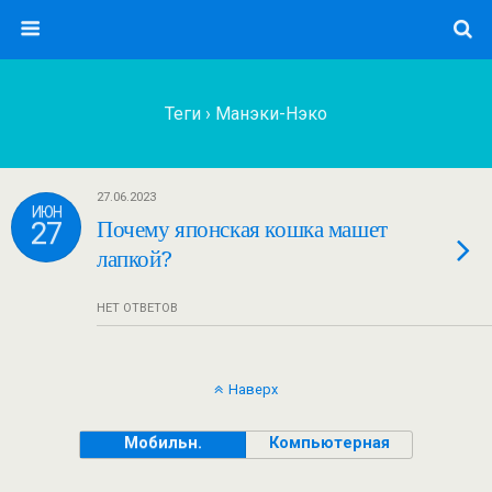
Теги › Манэки-Нэко
27.06.2023
ИЮН
27
Почему японская кошка машет
лапкой?
НЕТ ОТВЕТОВ
Наверх
Мобильн.
Компьютерная