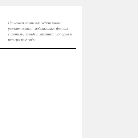
На нашем сайте вас ждет много
увлекательного: любопытные факты,
гипотезы, загадки, мистика, история и
интересные люди…