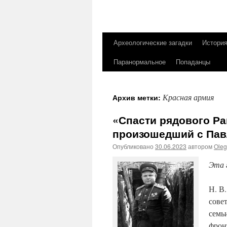
Археологические загадки
Истори
Перейти
Паранормальное
Попаданцы
к
содержимому
Красная армия
Архив метки:
«Спасти рядового Р
произошедший с Па
Опубликовано
30.06.2023
автором
Ole
Эта 
Н. В
сове
семь
фрон