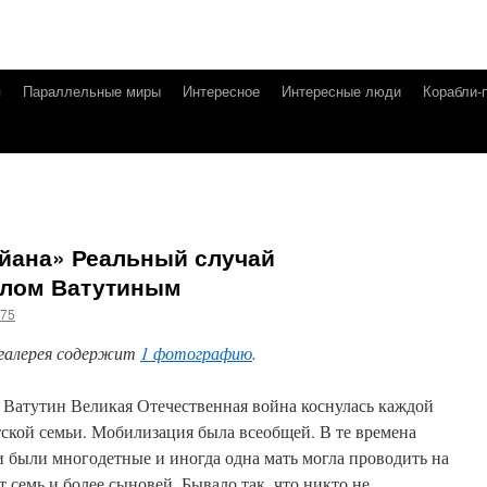
я
Параллельные миры
Интересное
Интересные люди
Корабли-
айана» Реальный случай
влом Ватутиным
g75
галерея содержит
1 фотографию
.
. Ватутин Великая Отечественная война коснулась каждой
тской семьи. Мобилизация была всеобщей. В те времена
и были многодетные и иногда одна мать могла проводить на
т семь и более сыновей. Бывало так, что никто не