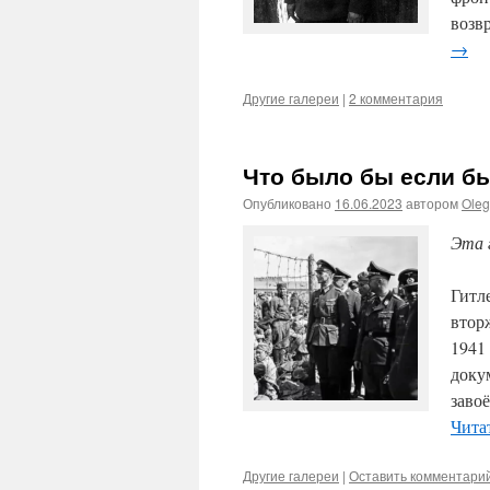
возв
→
Другие галереи
|
2 комментария
Что было бы если б
Опубликовано
16.06.2023
автором
Ole
Эта 
Гитл
втор
1941
доку
заво
Чита
Другие галереи
|
Оставить комментари