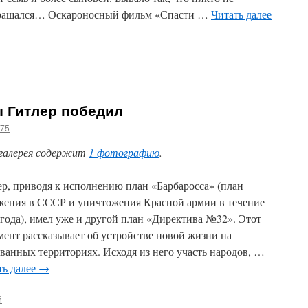
ращался… Оскароносный фильм «Спасти …
Читать далее
ы Гитлер победил
g75
галерея содержит
1 фотографию
.
ер, приводя к исполнению план «Барбаросса» (план
жения в СССР и уничтожения Красной армии в течение
 года), имел уже и другой план «Директива №32». Этот
мент рассказывает об устройстве новой жизни на
ёванных территориях. Исходя из него участь народов, …
ть далее
→
й