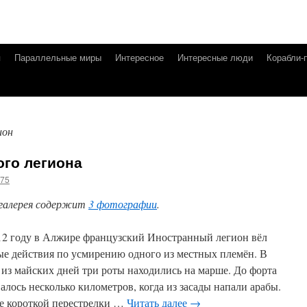
я
Параллельные миры
Интересное
Интересные люди
Корабли-
ион
ого легиона
g75
галерея содержит
3 фотографии
.
12 году в Алжире французский Иностранный легион вёл
ые действия по усмирению одного из местных племён. В
 из майских дней три роты находились на марше. До форта
алось несколько километров, когда из засады напали арабы.
е короткой перестрелки …
Читать далее
→