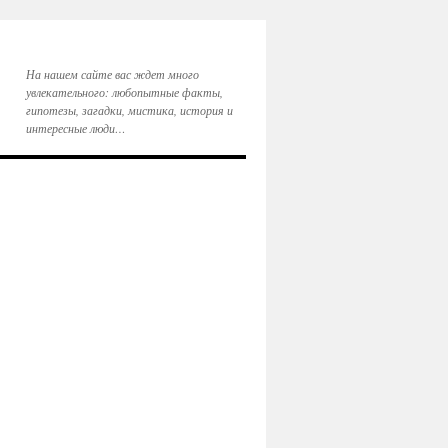
На нашем сайте вас ждет много
увлекательного: любопытные факты,
гипотезы, загадки, мистика, история и
интересные люди…