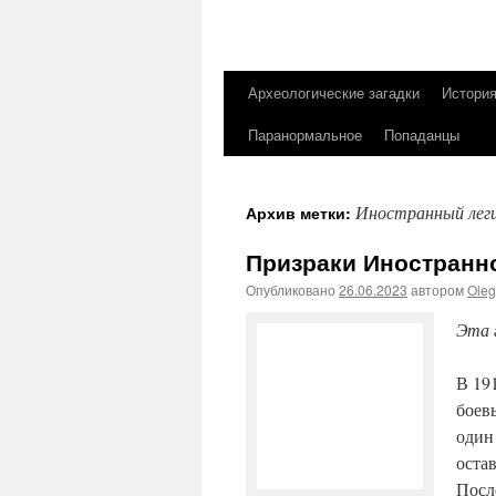
Археологические загадки
Истори
Перейти
Паранормальное
Попаданцы
к
содержимому
Иностранный лег
Архив метки:
Призраки Иностранн
Опубликовано
26.06.2023
автором
Ole
Эта 
В 19
боев
один
остав
Посл