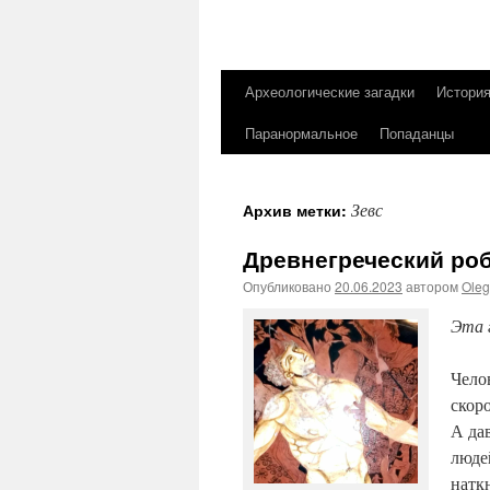
Археологические загадки
Истори
Перейти
Паранормальное
Попаданцы
к
содержимому
Зевс
Архив метки:
Древнегреческий роб
Опубликовано
20.06.2023
автором
Ole
Эта 
Чело
скор
А да
люде
натк