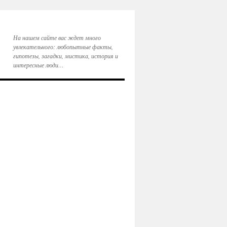
На нашем сайте вас ждет много
увлекательного: любопытные факты,
гипотезы, загадки, мистика, история и
интересные люди…