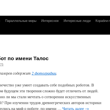
я
Параллельные миры
Интересное
Интересные люди
Корабли-
от по имени Талос
g75
галерея содержит
2 фотографии
.
вечество уже умеет создавать себе подобных роботов. В
ом будущем эти творения сложно будет отличить от людей.
вно ли мы стали мечтать о сотворении искусственных
й? При изучении трудов древнегреческих авторов историки
нулись на миф о роботе, по имени …
Читать далее
→