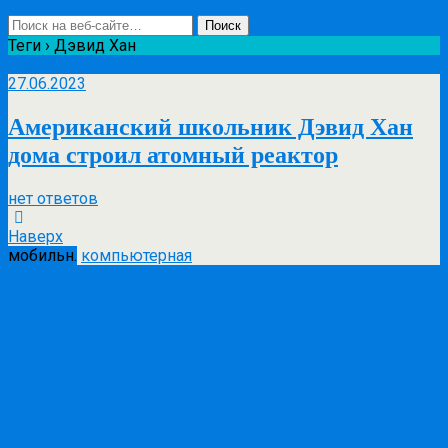
Теги › Дэвид Хан
Июн
27
27.06.2023
Американский школьник Дэвид Хан
дома строил атомный реактор
нет ответов
Наверх
мобильн.
компьютерная