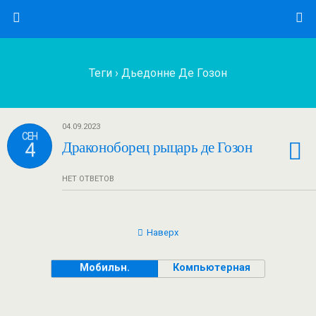
Теги › Дьедонне Де Гозон
04.09.2023
СЕН
4
Драконоборец рыцарь де Гозон
НЕТ ОТВЕТОВ
Наверх
Мобильн.
Компьютерная