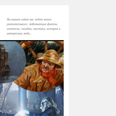
На нашем сайте вас ждет много
увлекательного: любопытные факты,
гипотезы, загадки, мистика, история и
интересные люди…