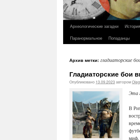
Археологические загадки
Истори
Перейти
Паранормальное
Попаданцы
к
содержимому
гладиаторские бо
Архив метки:
Гладиаторские бои в
Опубликовано
13.09.2023
автором
Ole
Эта 
В Ри
вост
врем
футб
миф.