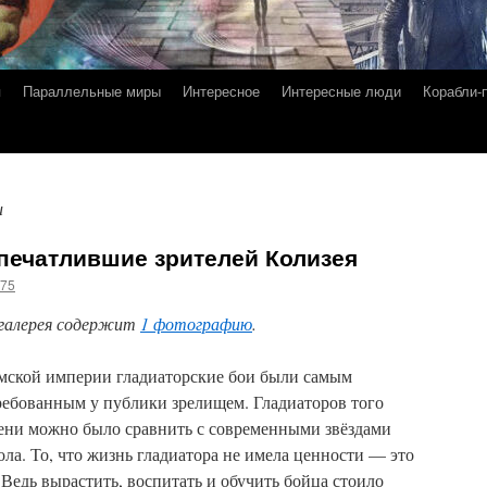
я
Параллельные миры
Интересное
Интересные люди
Корабли-
и
печатлившие зрителей Колизея
g75
галерея содержит
1 фотографию
.
мской империи гладиаторские бои были самым
ребованным у публики зрелищем. Гладиаторов того
ени можно было сравнить с современными звёздами
ола. То, что жизнь гладиатора не имела ценности — это
 Ведь вырастить, воспитать и обучить бойца стоило