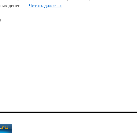
лых денег. …
Читать далее
→
й