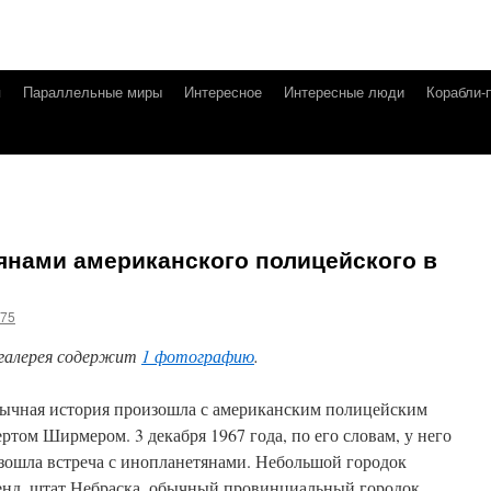
я
Параллельные миры
Интересное
Интересные люди
Корабли-
янами американского полицейского в
g75
галерея содержит
1 фотографию
.
ычная история произошла с американским полицейским
ертом Ширмером. 3 декабря 1967 года, по его словам, у него
зошла встреча с инопланетянами. Небольшой городок
нд, штат Небраска, обычный провинциальный городок,