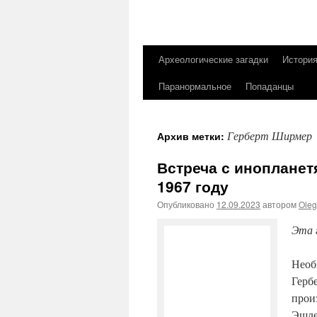
Археологические загадки
Истори
Перейти
Паранормальное
Попаданцы
к
содержимому
Герберт Ширмер
Архив метки:
Встреча с инопланет
1967 году
Опубликовано
12.09.2023
автором
Ole
Эта 
Необ
Герб
прои
Эшле