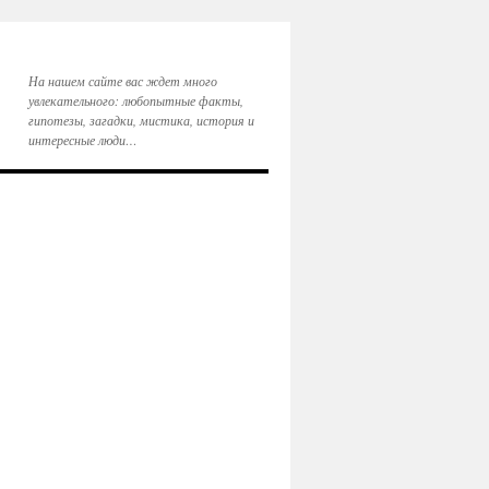
На нашем сайте вас ждет много
увлекательного: любопытные факты,
гипотезы, загадки, мистика, история и
интересные люди…