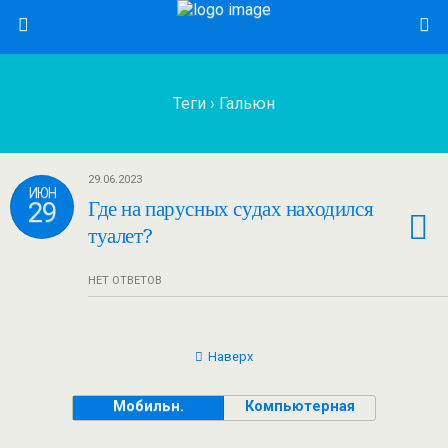
Теги › Гальюн
29.06.2023
ИЮН
29
Где на парусных судах находился
туалет?
НЕТ ОТВЕТОВ
Наверх
Мобильн.
Компьютерная