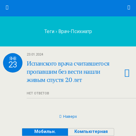
Теги › Врач-Психиатр
23.01.2024
ЯНВ
23
Испанского врача считавшегося
пропавшим без вести нашли
живым спустя 20 лет
НЕТ ОТВЕТОВ
Наверх
Мобильн.
Компьютерная