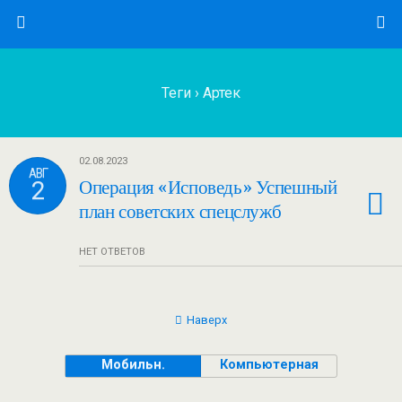
Теги › Артек
02.08.2023
АВГ
2
Операция «Исповедь» Успешный
план советских спецслужб
НЕТ ОТВЕТОВ
Наверх
Мобильн.
Компьютерная