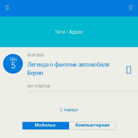
Теги › Адрес
05.09.2023
СЕН
5
Легенда о фантоме автомобиля
Берии
НЕТ ОТВЕТОВ
Наверх
Мобильн.
Компьютерная