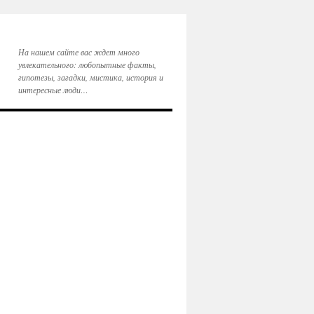
На нашем сайте вас ждет много
увлекательного: любопытные факты,
гипотезы, загадки, мистика, история и
интересные люди…