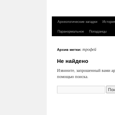
Археологические загадки
Истори
Перейти
Паранормальное
Попаданцы
к
содержимому
трофей
Архив метки:
Не найдено
Извините, запрошенный вами ар
помощью поиска.
Найти: